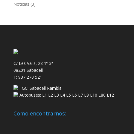
Noticias
(3)
C/ Les Valls, 28 1º 3ª
08201 Sabadell
T: 937 270 521
FGC: Sabadell Rambla
Autobuses: L1 L2 L3 L4 L5 L6 L7 L9 L10 L80 L12
Como encontrarnos: