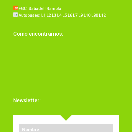
FGC: Sabadell Rambla
Autobuses: L1 L2 L3 L4 L5 L6 L7 L9 L10 L80 L12
Como encontrarnos:
Newsletter: