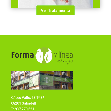
Ver Tratamiento
C/ Les Valls, 28 1º 3ª
08201 Sabadell
T: 937 270 521