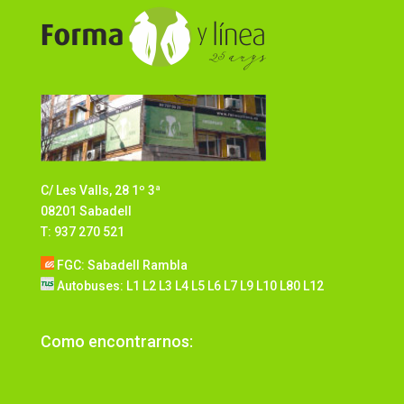
C/ Les Valls, 28 1º 3ª
08201 Sabadell
T: 937 270 521
FGC: Sabadell Rambla
Autobuses: L1 L2 L3 L4 L5 L6 L7 L9 L10 L80 L12
Como encontrarnos: