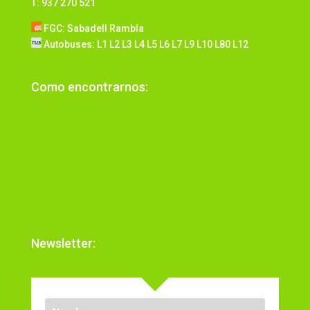
T: 937 270 521
FGC: Sabadell Rambla
Autobuses: L1 L2 L3 L4 L5 L6 L7 L9 L10 L80 L12
Como encontrarnos:
Newsletter: