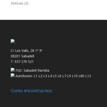
Noticias
(3)
C/ Les Valls, 28 1º 3ª
08201 Sabadell
T: 937 270 521
FGC: Sabadell Rambla
Autobuses: L1 L2 L3 L4 L5 L6 L7 L9 L10 L80 L12
Como encontrarnos: