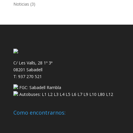
Noticias
(3)
C/ Les Valls, 28 1º 3ª
08201 Sabadell
T: 937 270 521
FGC: Sabadell Rambla
Autobuses: L1 L2 L3 L4 L5 L6 L7 L9 L10 L80 L12
Como encontrarnos: