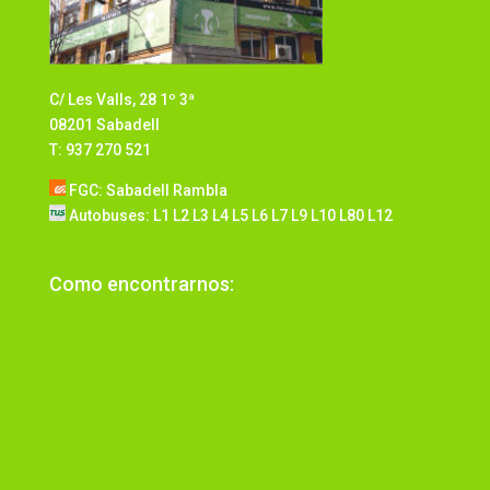
C/ Les Valls, 28 1º 3ª
08201 Sabadell
T: 937 270 521
FGC: Sabadell Rambla
Autobuses: L1 L2 L3 L4 L5 L6 L7 L9 L10 L80 L12
Como encontrarnos: