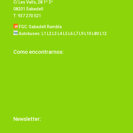
C/ Les Valls, 28 1º 3ª
08201 Sabadell
T: 937 270 521
FGC: Sabadell Rambla
Autobuses: L1 L2 L3 L4 L5 L6 L7 L9 L10 L80 L12
Como encontrarnos:
Newsletter: