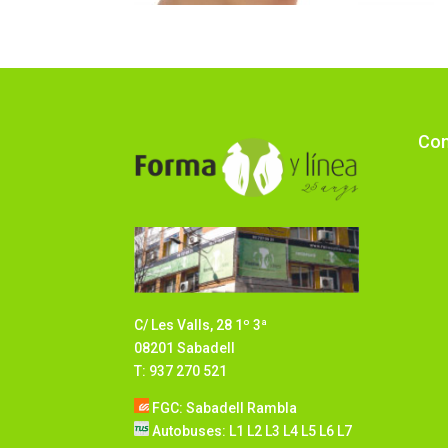
Com
C/ Les Valls, 28 1º 3ª
08201 Sabadell
T: 937 270 521
FGC: Sabadell Rambla
Autobuses: L1 L2 L3 L4 L5 L6 L7