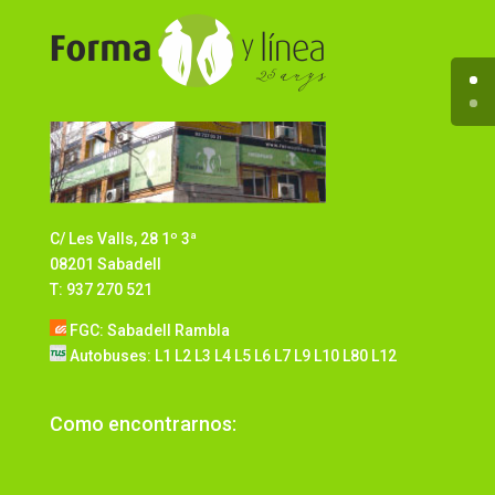
C/ Les Valls, 28 1º 3ª
08201 Sabadell
T: 937 270 521
FGC: Sabadell Rambla
Autobuses: L1 L2 L3 L4 L5 L6 L7 L9 L10 L80 L12
Como encontrarnos: