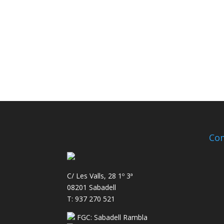
Com
C/ Les Valls, 28 1º 3ª
08201 Sabadell
T: 937 270 521
FGC: Sabadell Rambla