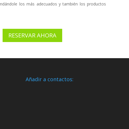
endándole los más adecuados y también los productos
RESERVAR AHORA
Añadir a contactos: